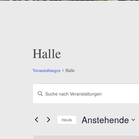
Halle
Veranstaltungen
Halle
Veranstaltungen
Veranstaltungen
Bitte
Suche
Schlüsselwort
eingeben.
und
Suche
Anstehende
Ansichten,
Heute
nach
Veranstaltungen
Datum
Navigation
Schlüsselwort.
wählen.