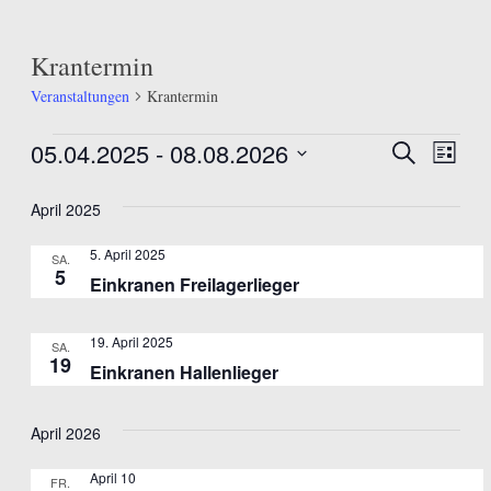
Krantermin
Veranstaltungen
Krantermin
Veranstaltungen
05.04.2025
 - 
08.08.2026
Veranst
Ver
Suche
Liste
Datum
Ans
Suche
wählen.
April 2025
Nav
und
5. April 2025
Ansicht
SA.
5
Einkranen Freilagerlieger
Navigat
19. April 2025
SA.
19
Einkranen Hallenlieger
April 2026
April 10
FR.